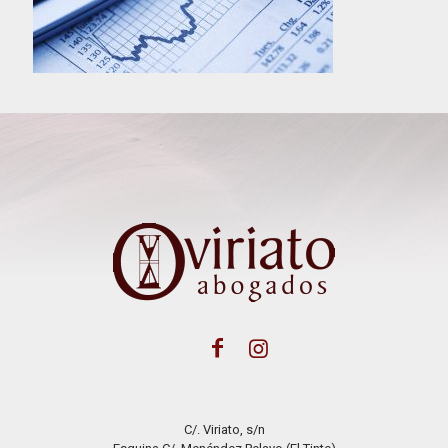
C/. Viriato, s/n